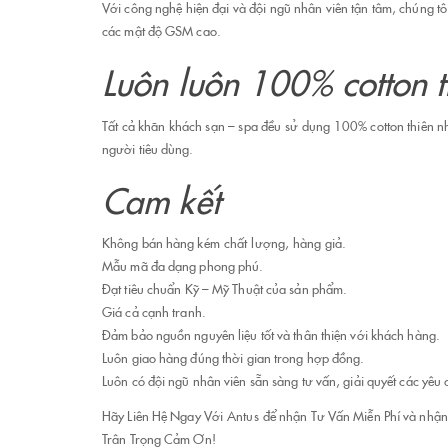
Với công nghệ hiện đại và đội ngũ nhân viên tận tâm, chúng tô
các mật độ GSM cao.
Luôn luôn 100% cotton t
Tất cả khăn khách sạn – spa đều sử dụng 100% cotton thiên n
người tiêu dùng.
Cam kết
Không bán hàng kém chất lượng, hàng giả.
Mẫu mã đa dạng phong phú.
Đạt tiêu chuẩn Kỹ – Mỹ Thuật của sản phẩm.
Giá cả cạnh tranh.
Đảm bảo nguồn nguyên liệu tốt và thân thiện với khách hàng.
Luôn giao hàng đúng thời gian trong hợp đồng.
Luôn có đội ngũ nhân viên sẵn sàng tư vấn, giải quyết các yêu
Hãy Liên Hệ Ngay Với Antus để nhận Tư Vấn Miễn Phí và nhậ
Trân Trọng Cảm Ơn!