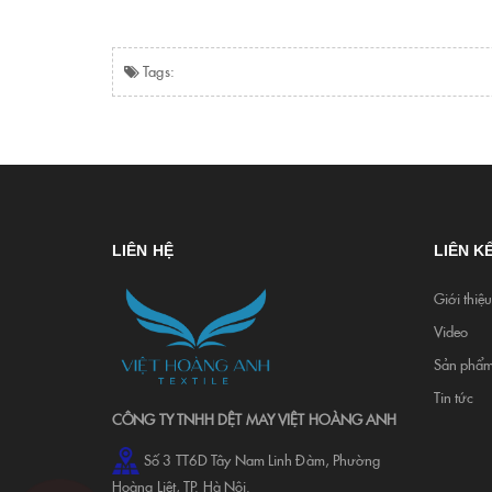
Tags:
LIÊN HỆ
LIÊN K
Giới thiệ
Video
Sản phẩ
Tin tức
CÔNG TY TNHH DỆT MAY VIỆT HOÀNG ANH
Số 3 TT6D Tây Nam Linh Đàm, Phường
Hoàng Liệt, TP. Hà Nội.