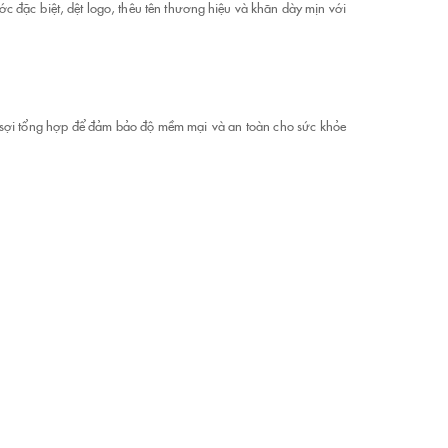
c đặc biệt, dệt logo, thêu tên thương hiệu và khăn dày mịn với
n sợi tổng hợp để đảm bảo độ mềm mại và an toàn cho sức khỏe