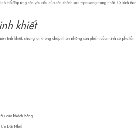
i có thể đáp ứng các yêu cầu của các khách sạn -spa sang trọng nhất. Từ kích thướ
inh khiết
hiên tinh khiết, chúng tôi không chấp nhận những sản phẩm của mình có pha lẫ
 cầu của khách hàng.
n Ưu Đãi Nhất