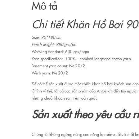
Mô tả
Chi tiết Khăn Hồ Bơi 
Size: 90*180 cm
Finish weight: 980 grs/pc
Weaving standard: 600 grs/ sqm
Yarn specification: 100% – combed longstape cotton yarn.
Basement yarn count: Ne 20/2
Werb yarn: Ne 20/2
Để có thể sản xuất được một chiếc khăn hồ bơi khách sạn cao 
Chính vì thế, tất cả các sản phẩm của Antus khi đến tay người
những chuỗi khách sạn trên toàn quốc
Sản xuất theo yêu cầu 
Chúng tôi không ngừng nâng cao năng lực sản xuất và chất lư